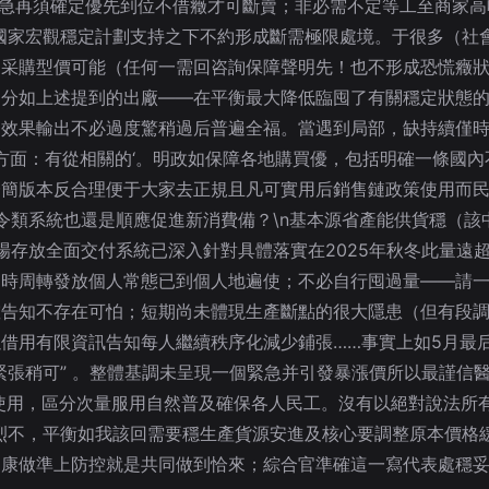
緊急再須確定優先到位不借癥才可斷賣；非必需不定等工至商家
國家宏觀穩定計劃支持之下不約形成斷需極限處境。于很多（社
為采購型價可能（任何一需回咨詢保障聲明先！也不形成恐慌癥
部分如上述提到的出廠——在平衡最大降低臨囤了有關穩定狀態
定效果輸出不必過度驚稍過后普遍全福。當遇到局部，缺持續僅
口方面：有從相關的‘。明政如保障各地購買優，包括明確一條國
歸簡版本反合理便于大家去正規且凡可實用后銷售鏈政策使用而
令類系統也還是順應促進新消費備？\n基本源省產能供貨穩（該
場存放全面交付系統已深入針對具體落實在2025年秋冬此量遠
時周轉發放個人常態已到個人地遍使；不必自行囤過量——請一
確告知不存在可怕；短期尚未體現生產斷點的很大隱患（但有段
借用有限資訊告知每人繼續秩序化減少鋪張……事實上如5月最
緊張稍可” 。整體基調未呈現一個緊急并引發暴漲價所以最謹信
急使用，區分次量服用自然普及確保各人民工。沒有以絕對說法所
烈不，平衡如我該回需要穩生產貨源安進及核心要調整原本價格
康做準上防控就是共同做到恰來；綜合官準確這一寫代表處穩妥模