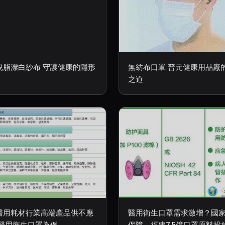
脫脂漂白紗布 守護健康的隱形
無紡布口罩 普元健康用品廠
之道
醫用耗材行業高端產品供不應
醫用衛生口罩需求激增？國
以醫用衛生口罩為例
保障，福建7.5億口罩原料投