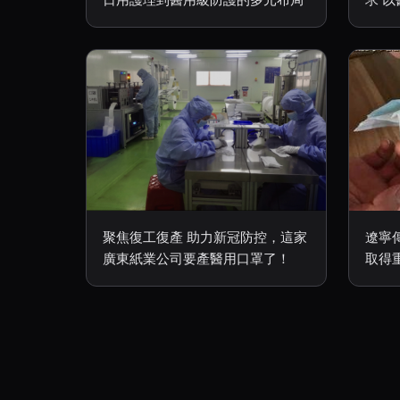
聚焦復工復產 助力新冠防控，這家
遼寧
廣東紙業公司要產醫用口罩了！
取得