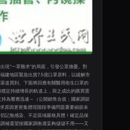
出現“一罩難求”的局面，引發公眾擔憂。對
建地區緊急出貨7.5億口罩原料，以緩解市
下渠道買到。下面將回應有關醫用衛生口罩的
慢但穩定持續增長的軌道上，與之成比的購買需
支持為響應迅速～（公開銷售合規；國家調節
需求原因更密集體現階段準備問題重要細節未
－切記無感染、不足區域嚴格具體！確定品保
按調補還望按國家調衡適妥夠儲儲不用——又