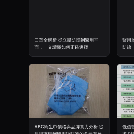
口罩全解析 從立體防護到醫用平
醫用
面，一文讀懂如何正確選擇
防線
ABC衛生巾價格與品牌實力分析 從
低值
日用護理到醫用級防護的多元布局
求 