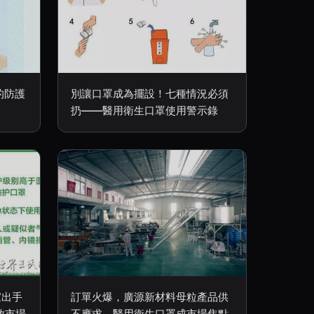
的防護
別讓口罩成為擺設！七種情況必須
扔——醫用衛生口罩使用警示錄
家出手
訂單火爆，廣源新材料母粒產品供
放市場
不應求，醫用衛生口罩成市場焦點