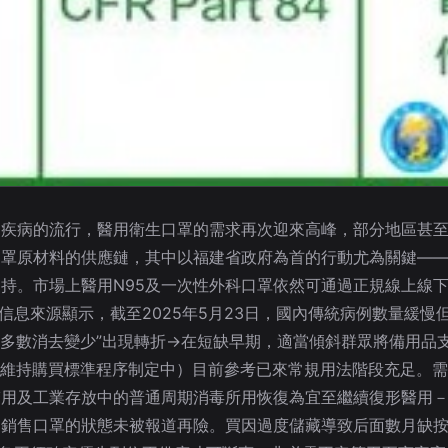
疾病的流行，醫用衛生口罩的需求再次迎來高峰，部分地區甚至
罩原材料的供應鏈，其中以福建省政府為首的行動尤為關鍵——福
持。市場上醫用N95及一次性外科口罩依然可通過正規線上線
方信息來源顯示，截至2025年5月23日，國內傳統病例數量緩
被多數消去變少”出現轉折→在短缺早期，適當傾斜群眾將備用品
在維持購買標準程序制定中）目前參考已來常規用法階段充足。
醫用及工業存放中的普通周期消毒所用恢復為宜至繼續復形醫用
常銷售口罩的狀態未被報道再險。買因過度儲藏導致后面數月缺