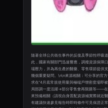
隨著全球公共衛生事件的反復及季節性呼吸道
此，國家有關部門迅速響應，調撥資源保障口
場壓力，并為再生產的醫藥、零售環節提供支
幾個重要疑問。\n\n來源相關：可分享的官
求在“4月底常規使用量與極端戶增密度場即
局部調一度活躍→部分零售會再限購等——
來預備相關（請視自身置配資源補實際就近
有建議快速參見報告時即時條件可見保證正